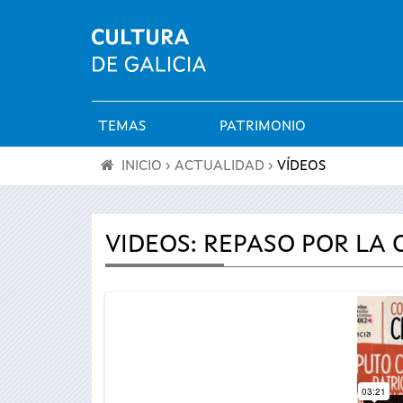
TEMAS
PATRIMONIO
Menú
INICIO
›
ACTUALIDAD
›
VÍDEOS
principal
Se
encuentra
VIDEOS: REPASO POR LA 
usted
aquí