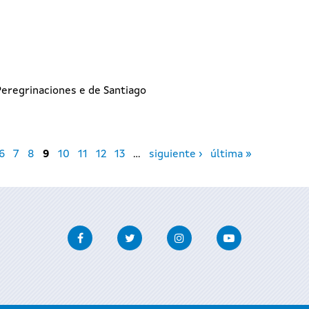
I
eregrinaciones e de Santiago
6
7
8
9
10
11
12
13
…
siguiente ›
última »
Facebook
Twitter
Instagram
Youtube