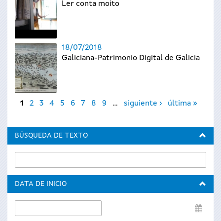
Ler conta moito
18/07/2018
Galiciana-Patrimonio Digital de Galicia
Páginas
1
2
3
4
5
6
7
8
9
…
siguiente ›
última »
BÚSQUEDA DE TEXTO
DATA DE INICIO
Data
de