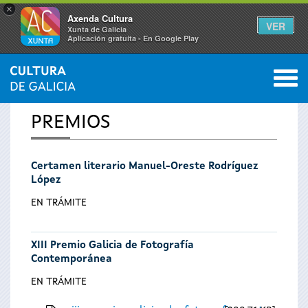
×
Axenda Cultura
VER
Xunta de Galicia
Aplicación gratuíta - En Google Play
Saltar al menú
M
INICIO
0
Se
PREMIOS
encuentra
Certamen literario Manuel-Oreste Rodríguez
usted
López
aquí
EN TRÁMITE
XIII Premio Galicia de Fotografía
Contemporánea
EN TRÁMITE