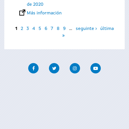
de 2020
Más información
Páginas
1
2
3
4
5
6
7
8
9
…
seguinte ›
última
»
Facebook
Twitter
Instagram
Youtube