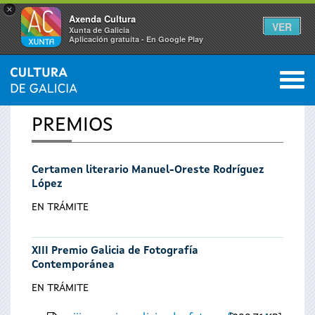
×
Axenda Cultura
VER
Xunta de Galicia
Aplicación gratuíta - En Google Play
Saltar al menú
M
INICIO
0
Se
PREMIOS
encuentra
Certamen literario Manuel-Oreste Rodríguez
usted
López
aquí
EN TRÁMITE
XIII Premio Galicia de Fotografía
Contemporánea
EN TRÁMITE