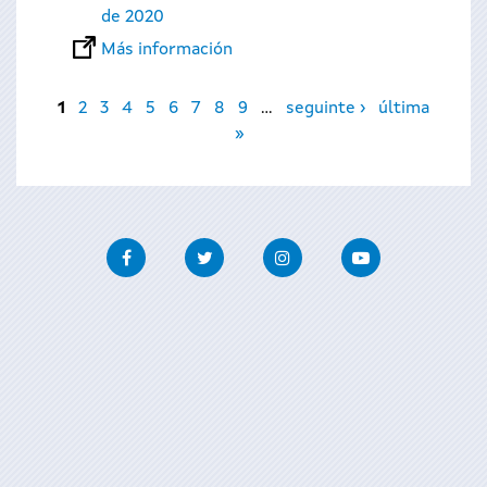
de 2020
Más información
Páginas
1
2
3
4
5
6
7
8
9
…
seguinte ›
última
»
Facebook
Twitter
Instagram
Youtube