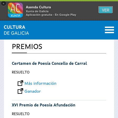
×
Axenda Cultura
VER
Xunta de Galicia
Aplicación gratuíta - En Google Play
Saltar al menú
M
INICIO
0
Se
PREMIOS
encuentra
Certamen de Poesía Concello de Carral
usted
RESUELTO
aquí
Más información
Ganador
XVI Premio de Poesía Afundación
RESUELTO