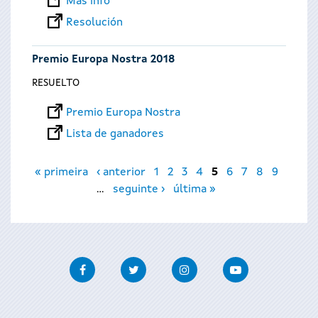
Más info
Resolución
Premio Europa Nostra 2018
RESUELTO
Premio Europa Nostra
Lista de ganadores
Páginas
« primeira
‹ anterior
1
2
3
4
5
6
7
8
9
…
seguinte ›
última »
Facebook
Twitter
Instagram
Youtube