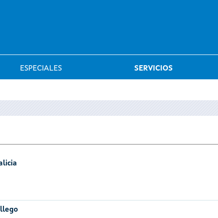
Saltar al menú
ESPECIALES
SERVICIOS
licia
llego