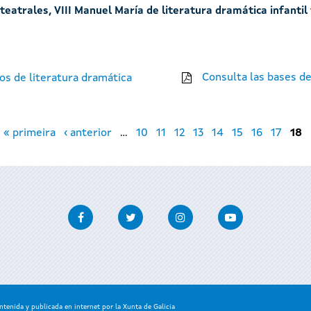
eatrales, VIII Manuel María de literatura dramática infantil
Consulta las bases de
os de literatura dramática
« primeira
‹ anterior
…
10
11
12
13
14
15
16
17
18
Facebook
Twitter
Instagram
Youtube
enida y publicada en internet por la Xunta de Galicia