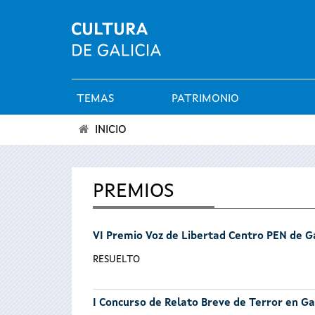
TEMAS
PATRIMONIO
Menú
INICIO
principal
Se
encuentra
PREMIOS
usted
VI Premio Voz de Libertad Centro PEN de Ga
aquí
RESUELTO
I Concurso de Relato Breve de Terror en Ga