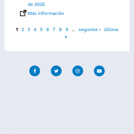
de 2020
Más información
Páginas
1
2
3
4
5
6
7
8
9
…
seguinte ›
última
»
Facebook
Twitter
Instagram
Youtube