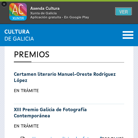
×
Axenda Cultura
VER
Xunta de Galicia
Aplicación gratuíta - En Google Play
Saltar al menú
M
INICIO
0
Se
PREMIOS
encuentra
Certamen literario Manuel-Oreste Rodríguez
usted
López
aquí
EN TRÁMITE
XIII Premio Galicia de Fotografía
Contemporánea
EN TRÁMITE