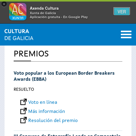
×
Axenda Cultura
VER
Xunta de Galicia
Aplicación gratuíta - En Google Play
Saltar al menú
M
INICIO
0
Se
PREMIOS
encuentra
Voto popular a los European Border Breakers
usted
Awards (EBBA)
aquí
RESUELTO
Voto en línea
Más información
Resolución del premio