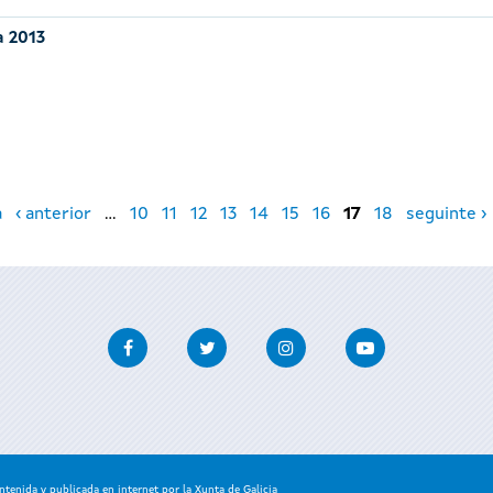
a 2013
a
‹ anterior
…
10
11
12
13
14
15
16
17
18
seguinte ›
Facebook
Twitter
Instagram
Youtube
enida y publicada en internet por la Xunta de Galicia