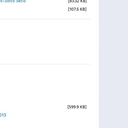
s-Sixto Seco
83.32 KB
107.5 KB
599.9 KB
013