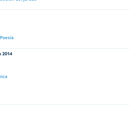
 Poesía
a 2014
nica
4