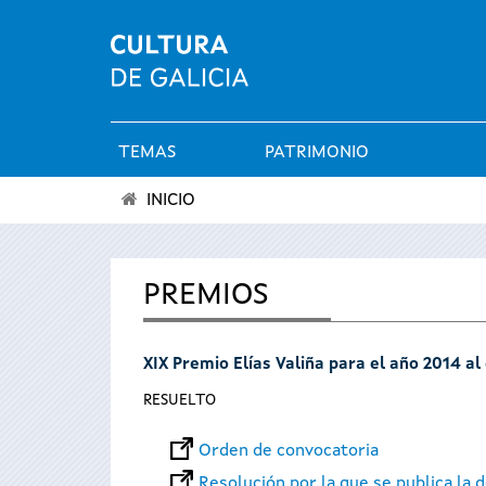
TEMAS
PATRIMONIO
Menú
INICIO
principal
Se
encuentra
PREMIOS
usted
XIX Premio Elías Valiña para el año 2014 a
aquí
RESUELTO
Orden de convocatoria
Resolución por la que se publica la d