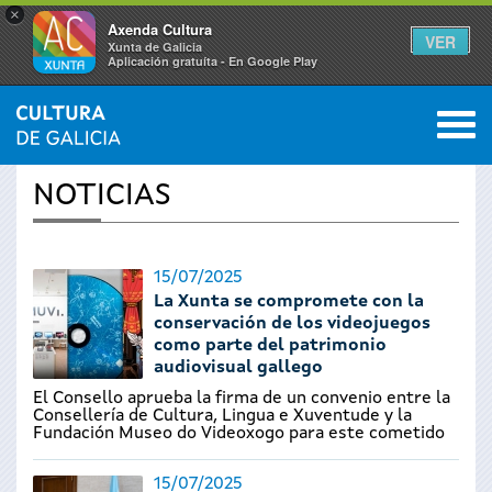
×
Axenda Cultura
VER
Xunta de Galicia
Aplicación gratuíta - En Google Play
Saltar al menú
M
INICIO
›
ACTUALIDAD
0
Se
NOTICIAS
encuentra
usted
15/07/2025
La Xunta se compromete con la
aquí
conservación de los videojuegos
como parte del patrimonio
audiovisual gallego
El Consello aprueba la firma de un convenio entre la
Consellería de Cultura, Lingua e Xuventude y la
Fundación Museo do Videoxogo para este cometido
15/07/2025