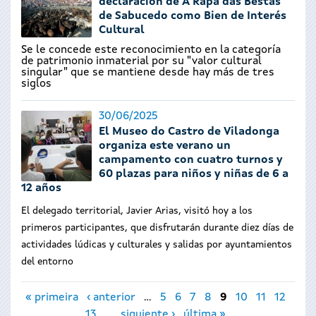
declaración de A Rapa das Bestas
de Sabucedo como Bien de Interés
Cultural
Se le concede este reconocimiento en la categoría
de patrimonio inmaterial por su "valor cultural
singular" que se mantiene desde hay más de tres
siglos
30/06/2025
El Museo do Castro de Viladonga
organiza este verano un
campamento con cuatro turnos y
60 plazas para niños y niñas de 6 a
12 años
El delegado territorial, Javier Arias, visitó hoy a los
primeros participantes, que disfrutarán durante diez días de
actividades lúdicas y culturales y salidas por ayuntamientos
del entorno
Páginas
« primeira
‹ anterior
…
5
6
7
8
9
10
11
12
13
…
siguiente ›
última »