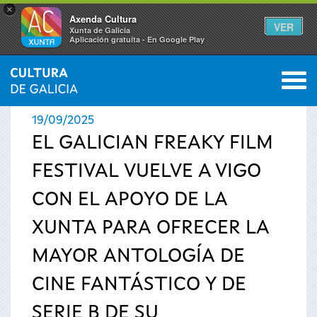
×
Axenda Cultura
VER
Xunta de Galicia
Aplicación gratuíta - En Google Play
Saltar al menú
M
INICIO
›
ACTUALIDAD
›
NOTICIAS
0
Se
19/09/2025
encuentra
EL GALICIAN FREAKY FILM
FESTIVAL VUELVE A VIGO
usted
CON EL APOYO DE LA
aquí
XUNTA PARA OFRECER LA
MAYOR ANTOLOGÍA DE
CINE FANTÁSTICO Y DE
SERIE B DE SU