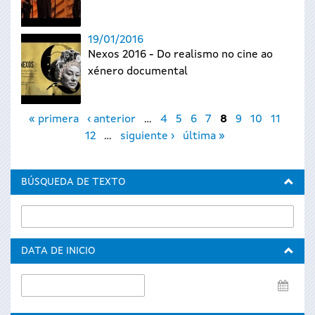
19/01/2016
Nexos 2016 - Do realismo no cine ao
xénero documental
Páginas
« primera
‹ anterior
…
4
5
6
7
8
9
10
11
12
…
siguiente ›
última »
BÚSQUEDA DE TEXTO
DATA DE INICIO
Data
de