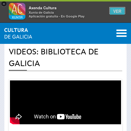
×
Axenda Cultura
VER
Xunta de Galicia
Aplicación gratuíta - En Google Play
Saltar al menú
M
INICIO
›
ACTUALIDAD
›
VÍDEOS
0
Se
VIDEOS: BIBLIOTECA DE
encuentra
GALICIA
usted
aquí