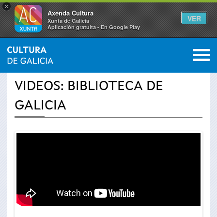
×
Axenda Cultura
VER
Xunta de Galicia
Aplicación gratuíta - En Google Play
Saltar al menú
M
INICIO
›
ACTUALIDAD
›
VÍDEOS
0
Se
VIDEOS: BIBLIOTECA DE
encuentra
GALICIA
usted
aquí