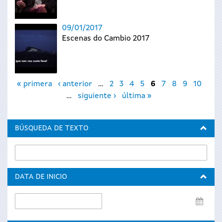
09/01/2017
Escenas do Cambio 2017
Páginas
« primera
‹ anterior
…
2
3
4
5
6
7
8
9
10
…
siguiente ›
última »
BÚSQUEDA DE TEXTO
DATA DE INICIO
Data
de