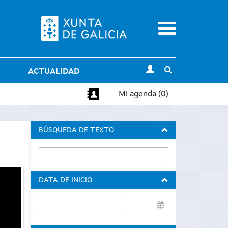
Menu
Toggle
ACTUALIDAD
search
Mi agenda (0)
BÚSQUEDA DE TEXTO
DATA DE INICIO
Data
de
inicio