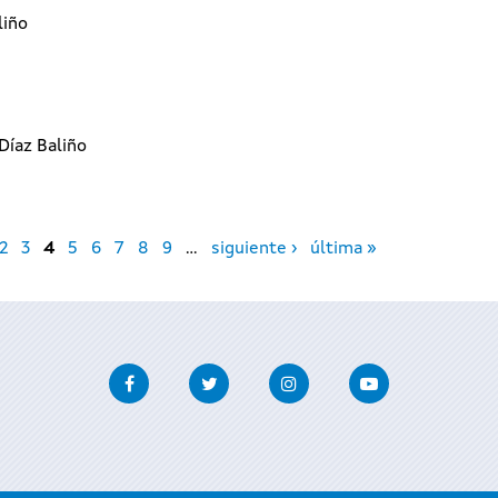
liño
Díaz Baliño
2
3
4
5
6
7
8
9
…
siguiente ›
última »
Facebook
Twitter
Instagram
Youtube