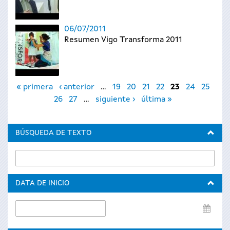
06/07/2011
Resumen Vigo Transforma 2011
Páginas
« primera
‹ anterior
…
19
20
21
22
23
24
25
26
27
…
siguiente ›
última »
BÚSQUEDA DE TEXTO
DATA DE INICIO
Data
de