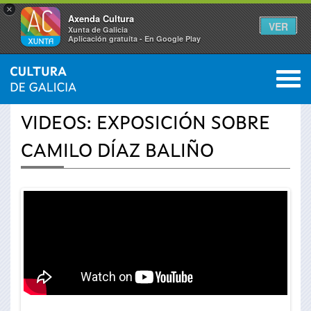
×
Axenda Cultura
VER
Xunta de Galicia
Aplicación gratuíta - En Google Play
Saltar al menú
M
INICIO
›
ACTUALIDAD
›
VÍDEOS
0
Se
VIDEOS: EXPOSICIÓN SOBRE
encuentra
CAMILO DÍAZ BALIÑO
usted
aquí