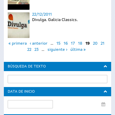
22/12/2011
Divulga. Galicia Classics.
Páginas
« primera
‹ anterior
…
15
16
17
18
19
20
21
22
23
…
siguiente ›
última »
BÚSQUEDA DE TEXTO
DATA DE INICIO
Data
de