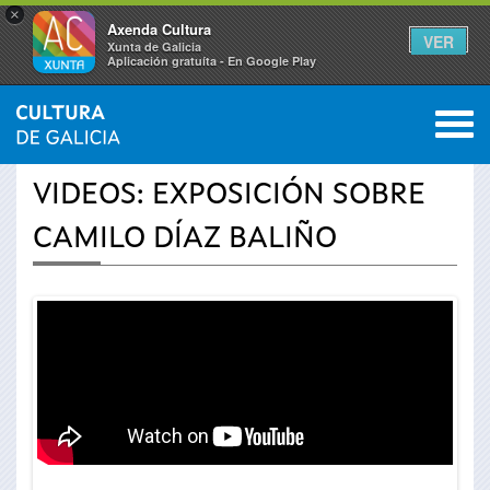
×
Axenda Cultura
VER
Xunta de Galicia
Aplicación gratuíta - En Google Play
Saltar al menú
M
INICIO
›
ACTUALIDAD
›
VÍDEOS
0
Se
VIDEOS: EXPOSICIÓN SOBRE
encuentra
CAMILO DÍAZ BALIÑO
usted
aquí