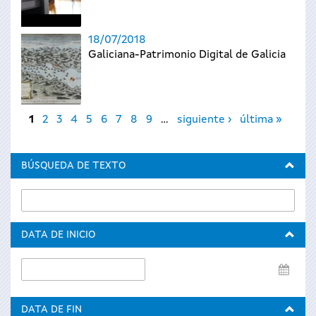
18/07/2018
Galiciana-Patrimonio Digital de Galicia
Páginas
1
2
3
4
5
6
7
8
9
…
siguiente ›
última »
BÚSQUEDA DE TEXTO
DATA DE INICIO
Data
de
inicio
DATA DE FIN