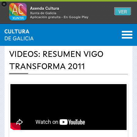
×
Axenda Cultura
VER
Xunta de Galicia
Aplicación gratuíta - En Google Play
Saltar al menú
M
INICIO
›
ACTUALIDAD
›
VÍDEOS
0
Se
VIDEOS: RESUMEN VIGO
encuentra
TRANSFORMA 2011
usted
aquí