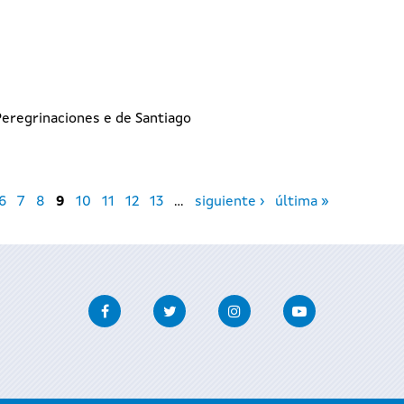
I
eregrinaciones e de Santiago
6
7
8
9
10
11
12
13
…
siguiente ›
última »
Facebook
Twitter
Instagram
Youtube