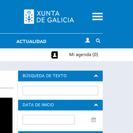
Menu
Toggle
ACTUALIDAD
search
Mi agenda (0)
BÚSQUEDA DE TEXTO
DATA DE INICIO
Data
de
inicio