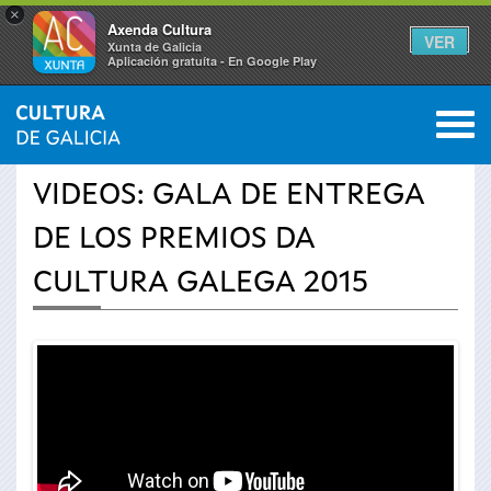
×
Axenda Cultura
VER
Xunta de Galicia
Aplicación gratuíta - En Google Play
Saltar al menú
M
INICIO
›
ACTUALIDAD
›
VÍDEOS
0
Se
VIDEOS: GALA DE ENTREGA
encuentra
DE LOS PREMIOS DA
usted
CULTURA GALEGA 2015
aquí