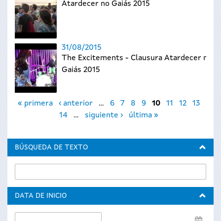
Atardecer no Gaiás 2015
31/08/2015
The Excitements - Clausura Atardecer no
Gaiás 2015
Páginas
« primera
‹ anterior
…
6
7
8
9
10
11
12
13
14
…
siguiente ›
última »
BÚSQUEDA DE TEXTO
DATA DE INICIO
Data