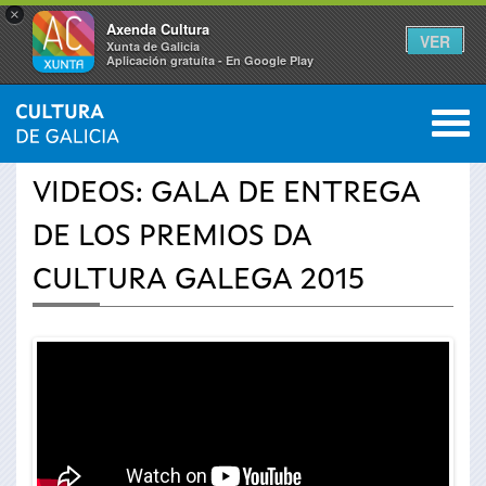
×
Axenda Cultura
VER
Xunta de Galicia
Aplicación gratuíta - En Google Play
Saltar al menú
M
INICIO
›
ACTUALIDAD
›
VÍDEOS
0
Se
VIDEOS: GALA DE ENTREGA
encuentra
DE LOS PREMIOS DA
usted
CULTURA GALEGA 2015
aquí