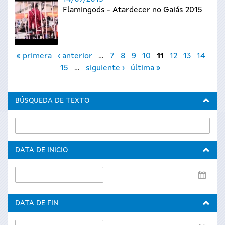
Flamingods - Atardecer no Gaiás 2015
Páginas
« primera
‹ anterior
…
7
8
9
10
11
12
13
14
15
…
siguiente ›
última »
BÚSQUEDA DE TEXTO
DATA DE INICIO
Data
de
inicio
DATA DE FIN