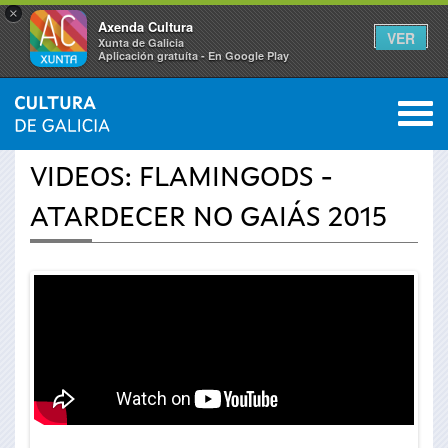
×
Axenda Cultura
VER
Xunta de Galicia
Aplicación gratuíta - En Google Play
Saltar al menú
M
INICIO
›
ACTUALIDAD
›
VÍDEOS
0
Se
VIDEOS: FLAMINGODS -
encuentra
ATARDECER NO GAIÁS 2015
usted
aquí