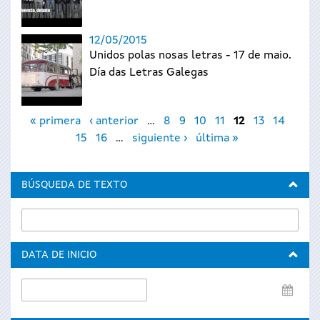
12/05/2015
Unidos polas nosas letras - 17 de maio.
Día das Letras Galegas
Páginas
« primera
‹ anterior
…
8
9
10
11
12
13
14
15
16
…
siguiente ›
última »
BÚSQUEDA DE TEXTO
DATA DE INICIO
Data
de