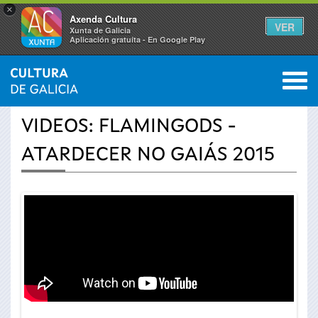
×
Axenda Cultura
VER
Xunta de Galicia
Aplicación gratuíta - En Google Play
Saltar al menú
M
INICIO
›
ACTUALIDAD
›
VÍDEOS
0
Se
VIDEOS: FLAMINGODS -
encuentra
ATARDECER NO GAIÁS 2015
usted
aquí