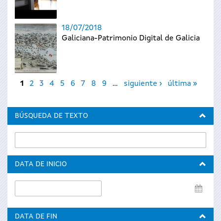
18/07/2018
Galiciana-Patrimonio Digital de Galicia
Páginas
1
2
3
4
5
6
7
8
9
…
siguiente ›
última »
BÚSQUEDA DE TEXTO
DATA DE INICIO
Data
de
inicio
DATA DE FIN