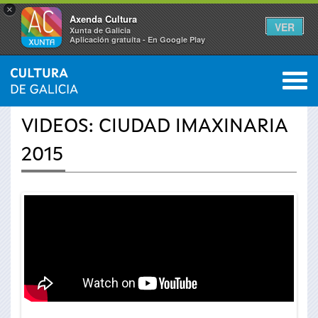
×
Axenda Cultura
VER
Xunta de Galicia
Aplicación gratuíta - En Google Play
Saltar al menú
M
INICIO
›
ACTUALIDAD
›
VÍDEOS
0
Se
VIDEOS: CIUDAD IMAXINARIA
encuentra
2015
usted
aquí