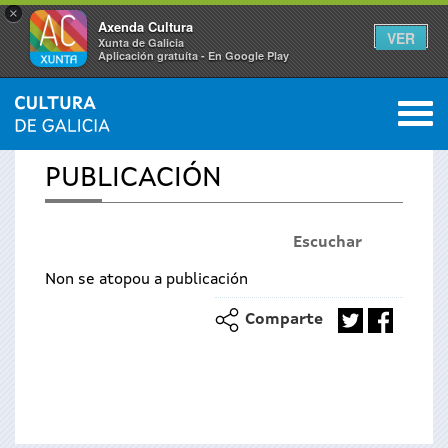
×
Axenda Cultura
VER
Xunta de Galicia
Aplicación gratuíta - En Google Play
Saltar al menú
M
INICIO
›
PUBLICACIONES
0
Se
PUBLICACIÓN
encuentra
Escuchar
usted
Non se atopou a publicación
aquí
Comparte