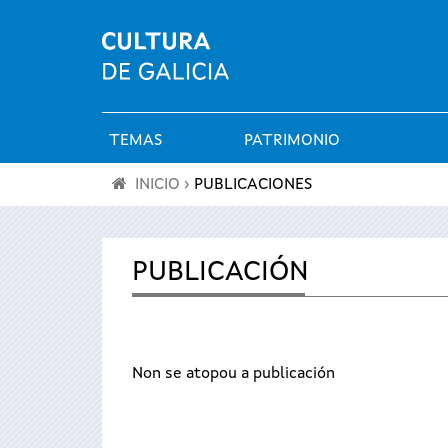
TEMAS
PATRIMONIO
Menú
INICIO
›
PUBLICACIONES
principal
Se
encuentra
PUBLICACIÓN
usted
aquí
Non se atopou a publicación