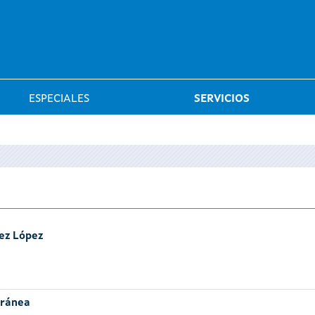
Saltar al menú
ESPECIALES
SERVICIOS
ez López
oránea