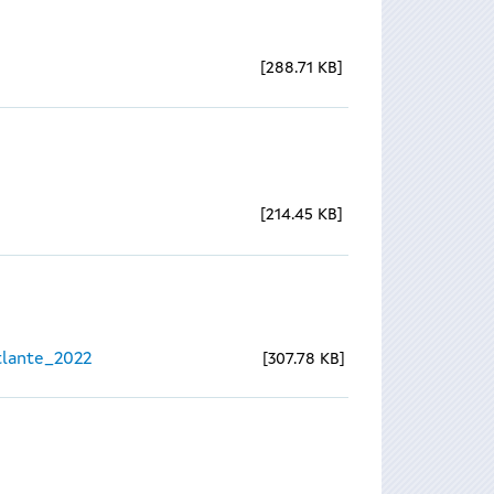
288.71 KB
214.45 KB
lante_2022
307.78 KB