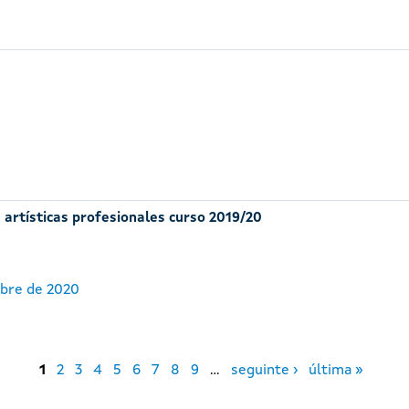
 artísticas profesionales curso 2019/20
ubre de 2020
1
2
3
4
5
6
7
8
9
…
seguinte ›
última »