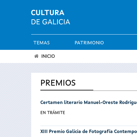
TEMAS
PATRIMONIO
Menú
INICIO
principal
Se
encuentra
PREMIOS
usted
Certamen literario Manuel-Oreste Rodrígu
aquí
EN TRÁMITE
XIII Premio Galicia de Fotografía Contemp