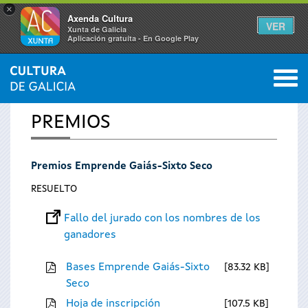
×
Axenda Cultura
VER
Xunta de Galicia
Aplicación gratuíta - En Google Play
Saltar al menú
M
INICIO
0
Se
PREMIOS
encuentra
Premios Emprende Gaiás-Sixto Seco
usted
RESUELTO
aquí
Fallo del jurado con los nombres de los
ganadores
Bases Emprende Gaiás-Sixto
83.32 KB
Seco
Hoja de inscripción
107.5 KB