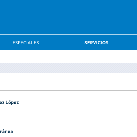
Saltar al menú
ESPECIALES
SERVICIOS
ez López
oránea