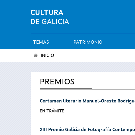
TEMAS
PATRIMONIO
Menú
INICIO
principal
Se
encuentra
PREMIOS
usted
Certamen literario Manuel-Oreste Rodrígu
aquí
EN TRÁMITE
XIII Premio Galicia de Fotografía Contemp