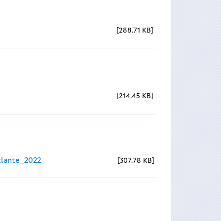
288.71 KB
214.45 KB
lante_2022
307.78 KB