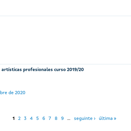
 artísticas profesionales curso 2019/20
ubre de 2020
1
2
3
4
5
6
7
8
9
…
seguinte ›
última »