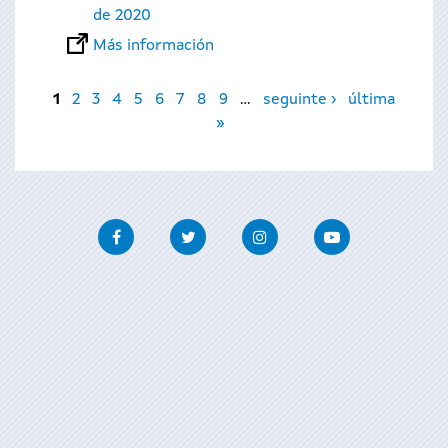
de 2020
Más información
Páginas
1
2
3
4
5
6
7
8
9
…
seguinte ›
última
»
Facebook
Twitter
Instagram
Youtube