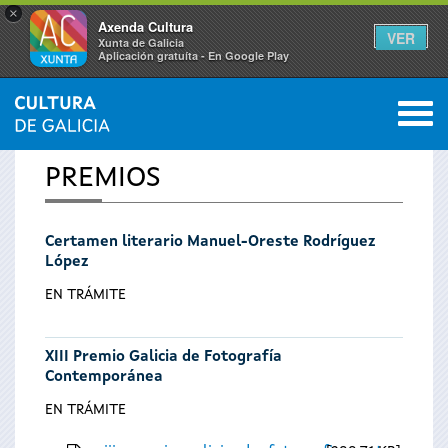
×
Axenda Cultura
VER
Xunta de Galicia
Aplicación gratuíta - En Google Play
Saltar al menú
M
INICIO
0
Se
PREMIOS
encuentra
Certamen literario Manuel-Oreste Rodríguez
usted
López
aquí
EN TRÁMITE
XIII Premio Galicia de Fotografía
Contemporánea
EN TRÁMITE