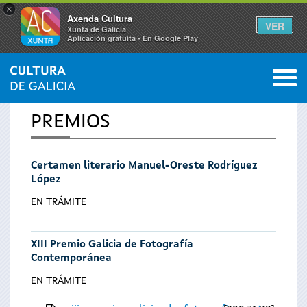
×
Axenda Cultura
VER
Xunta de Galicia
Aplicación gratuíta - En Google Play
Saltar al menú
M
INICIO
0
Se
PREMIOS
encuentra
Certamen literario Manuel-Oreste Rodríguez
usted
López
aquí
EN TRÁMITE
XIII Premio Galicia de Fotografía
Contemporánea
EN TRÁMITE