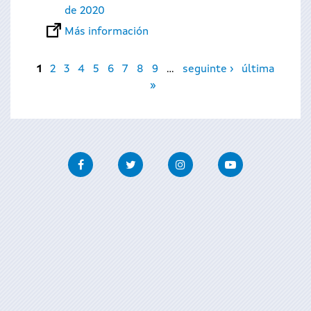
de 2020
Más información
Páginas
1
2
3
4
5
6
7
8
9
…
seguinte ›
última
»
Facebook
Twitter
Instagram
Youtube