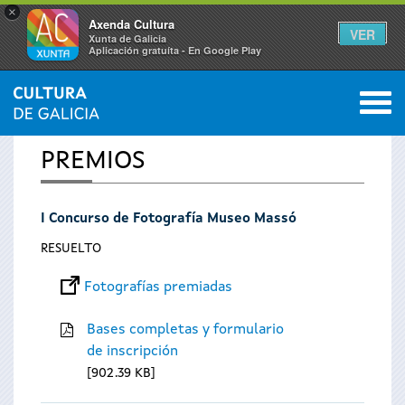
×
Axenda Cultura
VER
Xunta de Galicia
Aplicación gratuíta - En Google Play
Saltar al menú
M
INICIO
0
Se
PREMIOS
encuentra
I Concurso de Fotografía Museo Massó
usted
RESUELTO
aquí
Fotografías premiadas
Bases completas y formulario
de inscripción
902.39 KB