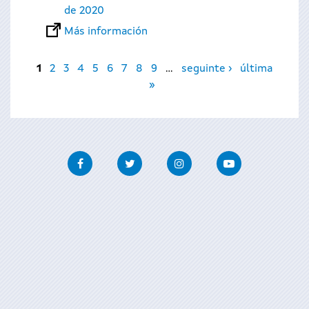
de 2020
Más información
Páginas
1
2
3
4
5
6
7
8
9
…
seguinte ›
última
»
Facebook
Twitter
Instagram
Youtube