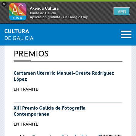
×
Axenda Cultura
VER
Xunta de Galicia
Aplicación gratuíta - En Google Play
Saltar al menú
M
INICIO
0
Se
PREMIOS
encuentra
Certamen literario Manuel-Oreste Rodríguez
usted
López
aquí
EN TRÁMITE
XIII Premio Galicia de Fotografía
Contemporánea
EN TRÁMITE