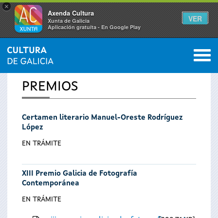
×
Axenda Cultura
VER
Xunta de Galicia
Aplicación gratuíta - En Google Play
Saltar al menú
M
INICIO
0
Se
PREMIOS
encuentra
Certamen literario Manuel-Oreste Rodríguez
usted
López
aquí
EN TRÁMITE
XIII Premio Galicia de Fotografía
Contemporánea
EN TRÁMITE