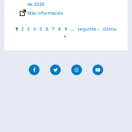
de 2020
Más información
Páginas
1
2
3
4
5
6
7
8
9
…
seguinte ›
última
»
Facebook
Twitter
Instagram
Youtube