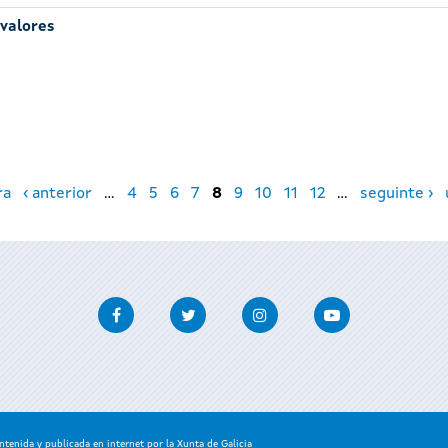
 valores
ra
‹ anterior
…
4
5
6
7
8
9
10
11
12
…
seguinte ›
Facebook
Twitter
Instagram
Youtube
enida y publicada en internet por la Xunta de Galicia