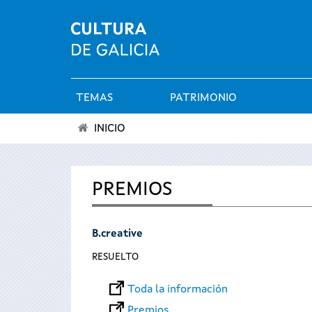
TEMAS
PATRIMONIO
Menú
INICIO
principal
Se
encuentra
PREMIOS
usted
B.creative
aquí
RESUELTO
Toda la información
Premios