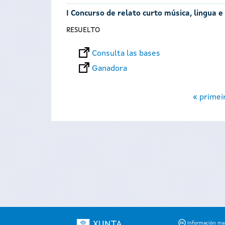
I Concurso de relato curto música, lingua e
RESUELTO
Consulta las bases
Ganadora
Páginas
« primei
Información mant