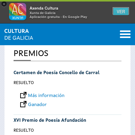
×
Axenda Cultura
VER
Xunta de Galicia
Aplicación gratuíta - En Google Play
Saltar al menú
M
INICIO
0
Se
PREMIOS
encuentra
Certamen de Poesía Concello de Carral
usted
RESUELTO
aquí
Más información
Ganador
XVI Premio de Poesía Afundación
RESUELTO