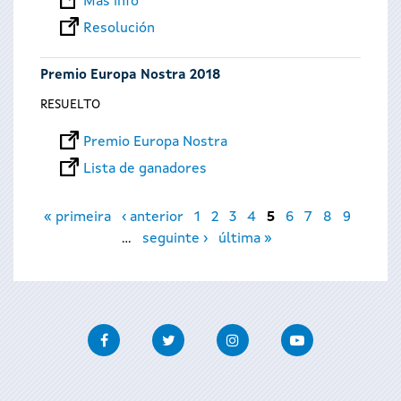
Más info
Resolución
Premio Europa Nostra 2018
RESUELTO
Premio Europa Nostra
Lista de ganadores
Páginas
« primeira
‹ anterior
1
2
3
4
5
6
7
8
9
…
seguinte ›
última »
Facebook
Twitter
Instagram
Youtube