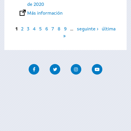
de 2020
Más información
Páginas
1
2
3
4
5
6
7
8
9
…
seguinte ›
última
»
Facebook
Twitter
Instagram
Youtube