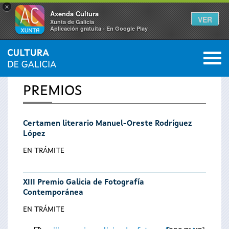
×
Axenda Cultura
VER
Xunta de Galicia
Aplicación gratuíta - En Google Play
Saltar al menú
M
INICIO
0
Se
PREMIOS
encuentra
Certamen literario Manuel-Oreste Rodríguez
usted
López
aquí
EN TRÁMITE
XIII Premio Galicia de Fotografía
Contemporánea
EN TRÁMITE