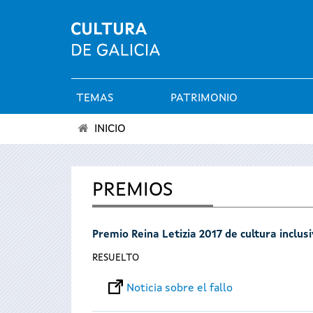
TEMAS
PATRIMONIO
Menú
INICIO
principal
Se
encuentra
PREMIOS
usted
Premio Reina Letizia 2017 de cultura inclus
aquí
RESUELTO
Noticia sobre el fallo