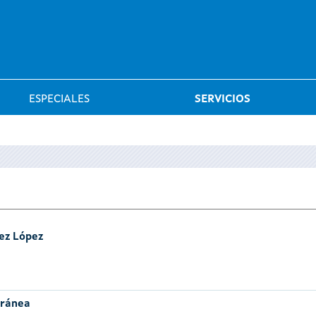
Saltar al menú
ESPECIALES
SERVICIOS
ez López
oránea