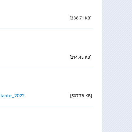
288.71 KB
214.45 KB
lante_2022
307.78 KB