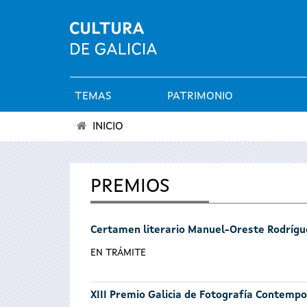
TEMAS
PATRIMONIO
Menú
INICIO
principal
Se
encuentra
PREMIOS
usted
Certamen literario Manuel-Oreste Rodrígu
aquí
EN TRÁMITE
XIII Premio Galicia de Fotografía Contemp