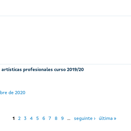
 artísticas profesionales curso 2019/20
ubre de 2020
1
2
3
4
5
6
7
8
9
…
seguinte ›
última »