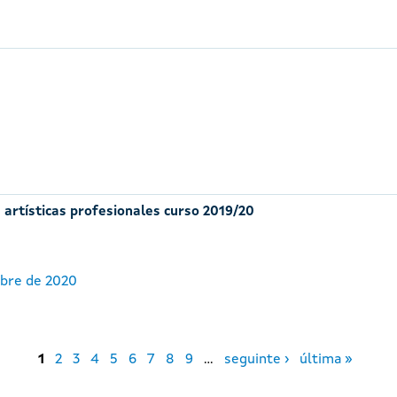
 artísticas profesionales curso 2019/20
ubre de 2020
1
2
3
4
5
6
7
8
9
…
seguinte ›
última »