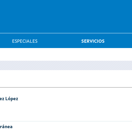
Saltar al menú
ESPECIALES
SERVICIOS
ez López
oránea