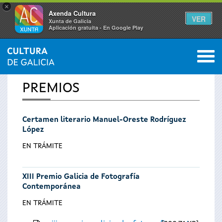
×
Axenda Cultura
VER
Xunta de Galicia
Aplicación gratuíta - En Google Play
Saltar al menú
M
INICIO
0
Se
PREMIOS
encuentra
Certamen literario Manuel-Oreste Rodríguez
usted
López
aquí
EN TRÁMITE
XIII Premio Galicia de Fotografía
Contemporánea
EN TRÁMITE