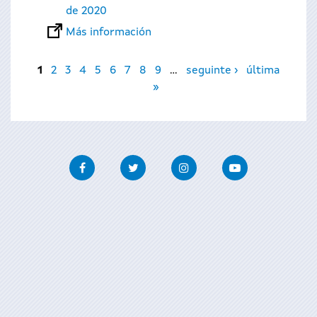
de 2020
Más información
Páginas
1
2
3
4
5
6
7
8
9
…
seguinte ›
última
»
Facebook
Twitter
Instagram
Youtube