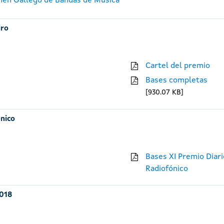
amen Gallego de Bandas de Música
iro
Cartel del premio
Bases completas
930.07 KB
ónico
Bases XI Premio Diari
Radiofónico
2018