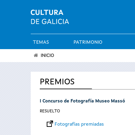
TEMAS
PATRIMONIO
Menú
INICIO
principal
Se
encuentra
PREMIOS
usted
I Concurso de Fotografía Museo Massó
aquí
RESUELTO
Fotografías premiadas