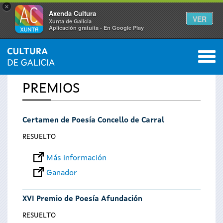
×
Axenda Cultura
VER
Xunta de Galicia
Aplicación gratuíta - En Google Play
Saltar al menú
M
INICIO
0
Se
PREMIOS
encuentra
Certamen de Poesía Concello de Carral
usted
RESUELTO
aquí
Más información
Ganador
XVI Premio de Poesía Afundación
RESUELTO