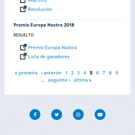
Más info
Resolución
Premio Europa Nostra 2018
RESUELTO
Premio Europa Nostra
Lista de ganadores
Páginas
« primeira
‹ anterior
1
2
3
4
5
6
7
8
9
…
seguinte ›
última »
Facebook
Twitter
Instagram
Youtube