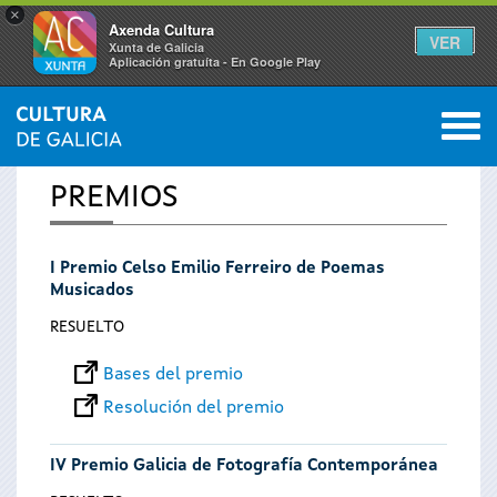
×
Axenda Cultura
VER
Xunta de Galicia
Aplicación gratuíta - En Google Play
Saltar al menú
M
INICIO
0
Se
PREMIOS
encuentra
I Premio Celso Emilio Ferreiro de Poemas
usted
Musicados
aquí
RESUELTO
Bases del premio
Resolución del premio
IV Premio Galicia de Fotografía Contemporánea