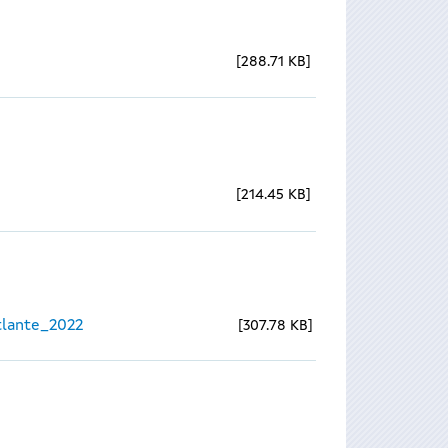
288.71 KB
214.45 KB
lante_2022
307.78 KB