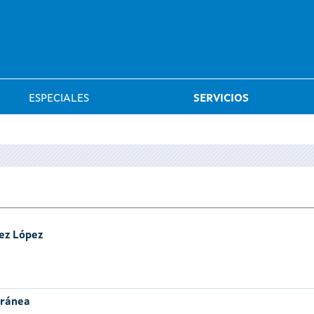
Saltar al menú
ESPECIALES
SERVICIOS
ez López
oránea