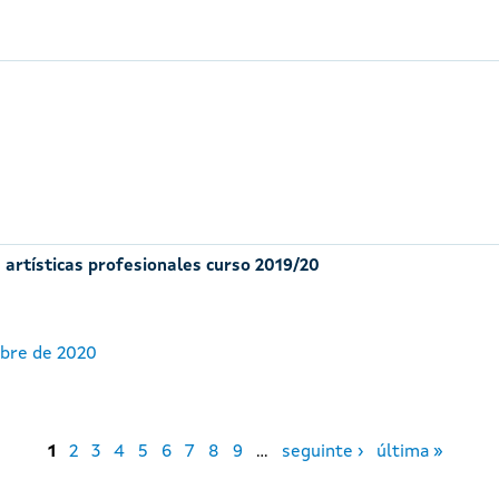
 artísticas profesionales curso 2019/20
ubre de 2020
1
2
3
4
5
6
7
8
9
…
seguinte ›
última »