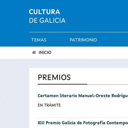
TEMAS
PATRIMONIO
Menú
INICIO
principal
Se
encuentra
PREMIOS
usted
Certamen literario Manuel-Oreste Rodrígu
aquí
EN TRÁMITE
XIII Premio Galicia de Fotografía Contemp