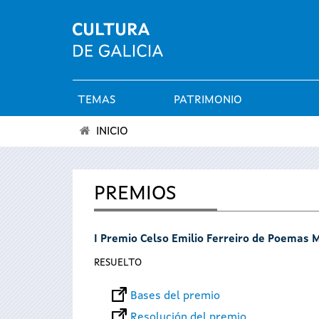
TEMAS
PATRIMONIO
Menú
INICIO
principal
Se
encuentra
PREMIOS
usted
I Premio Celso Emilio Ferreiro de Poemas 
aquí
RESUELTO
Bases del premio
Resolución del premio