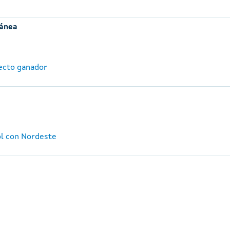
ránea
ecto ganador
ol con Nordeste