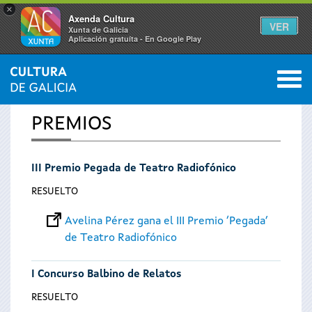
×
Axenda Cultura
VER
Xunta de Galicia
Aplicación gratuíta - En Google Play
Saltar al menú
M
INICIO
0
Se
PREMIOS
encuentra
III Premio Pegada de Teatro Radiofónico
usted
RESUELTO
aquí
Avelina Pérez gana el III Premio ‘Pegada’
de Teatro Radiofónico
I Concurso Balbino de Relatos
RESUELTO