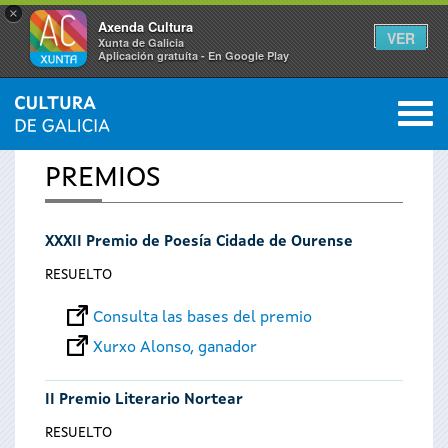
×
Axenda Cultura
VER
Xunta de Galicia
Aplicación gratuíta - En Google Play
Saltar al menú
M
INICIO
0
Se
PREMIOS
encuentra
XXXII Premio de Poesía Cidade de Ourense
usted
RESUELTO
aquí
Consulta las bases del premio
Xurxo Alonso, ganador
II Premio Literario Nortear
RESUELTO