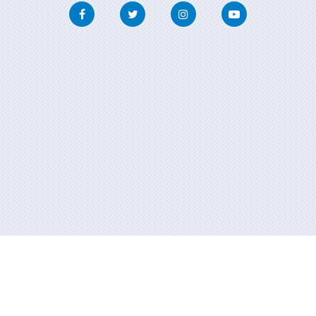
Facebook
Twitter
Instagram
Youtube
Información mantenida y publicada en internet por la Xunta de
Galicia