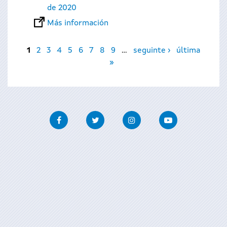
de 2020
Más información
Páginas
1
2
3
4
5
6
7
8
9
…
seguinte ›
última
»
Facebook
Twitter
Instagram
Youtube