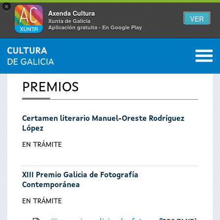
×
Axenda Cultura
VER
Xunta de Galicia
Aplicación gratuíta - En Google Play
Saltar al menú
M
INICIO
0
Se
PREMIOS
encuentra
Certamen literario Manuel-Oreste Rodríguez
usted
López
aquí
EN TRÁMITE
XIII Premio Galicia de Fotografía
Contemporánea
EN TRÁMITE