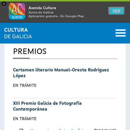
×
Axenda Cultura
VER
Xunta de Galicia
Aplicación gratuíta - En Google Play
Saltar al menú
M
INICIO
0
Se
PREMIOS
encuentra
Certamen literario Manuel-Oreste Rodríguez
usted
López
aquí
EN TRÁMITE
XIII Premio Galicia de Fotografía
Contemporánea
EN TRÁMITE