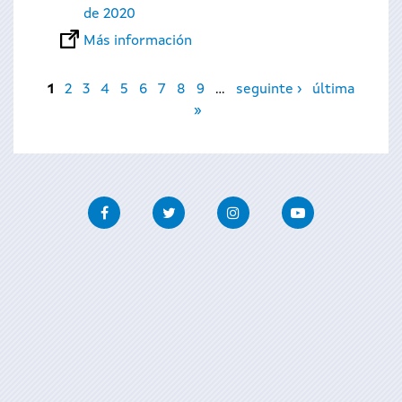
de 2020
Más información
Páginas
1
2
3
4
5
6
7
8
9
…
seguinte ›
última
»
Facebook
Twitter
Instagram
Youtube