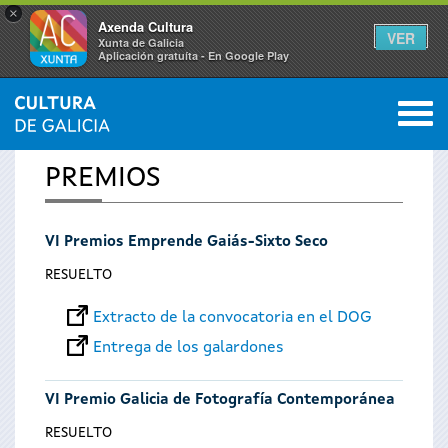
×
Axenda Cultura
VER
Xunta de Galicia
Aplicación gratuíta - En Google Play
Saltar al menú
M
INICIO
0
Se
PREMIOS
encuentra
VI Premios Emprende Gaiás-Sixto Seco
usted
RESUELTO
aquí
Extracto de la convocatoria en el DOG
Entrega de los galardones
VI Premio Galicia de Fotografía Contemporánea
RESUELTO