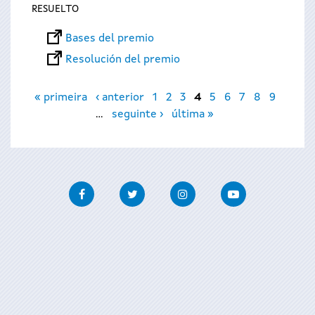
RESUELTO
Bases del premio
Resolución del premio
Páginas
« primeira
‹ anterior
1
2
3
4
5
6
7
8
9
…
seguinte ›
última »
Facebook
Twitter
Instagram
Youtube